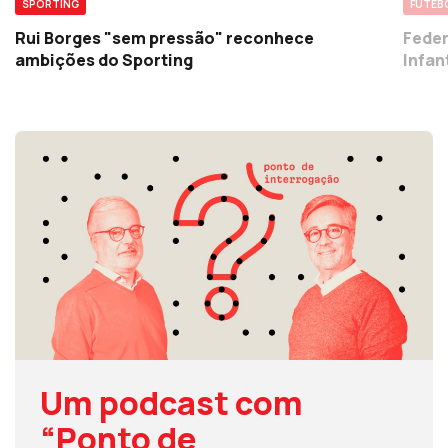
SPORTING
FUTEB
Rui Borges "sem pressão" reconhece
Feder
ambições do Sporting
Infan
Um podcast com
“Ponto de