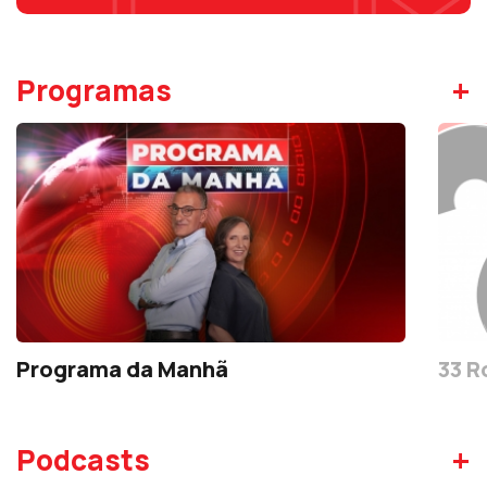
+
Programas
Programa da Manhã
33 R
+
Podcasts