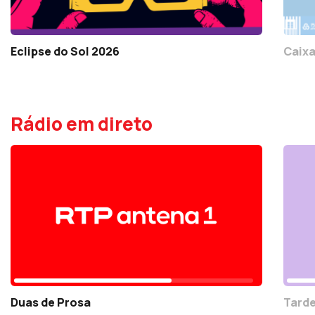
Eclipse do Sol 2026
Caixa
Rádio em direto
Duas de Prosa
Tarde