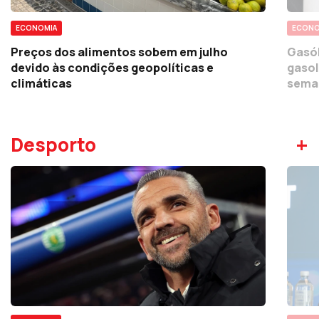
ECONOMIA
ECONO
Preços dos alimentos sobem em julho
Gasól
devido às condições geopolíticas e
gasol
climáticas
sema
+
Desporto