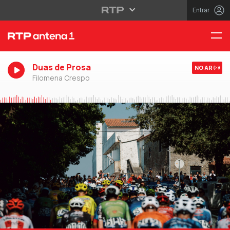
Entrar
Duas de Prosa
NO AR
Filomena Crespo