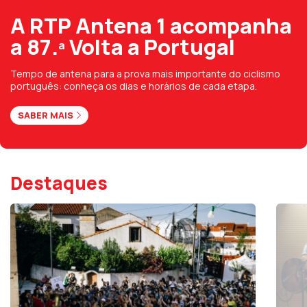
A RTP Antena 1 acompanha
a 87.ª Volta a Portugal
Tempo de antena para a prova mais importante do ciclismo
português: conheça os dias e horários de cada etapa.
SABER MAIS
Destaques