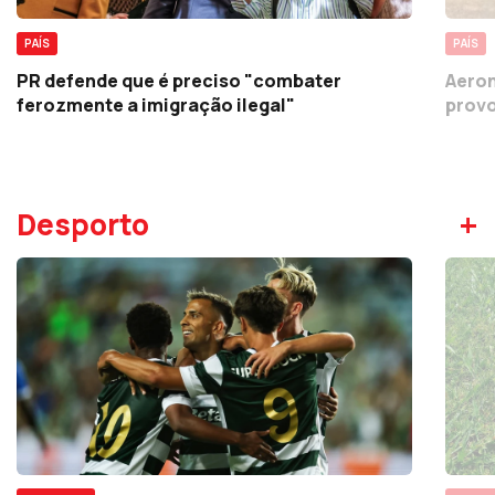
PAÍS
PAÍS
PR defende que é preciso "combater
Aeron
ferozmente a imigração ilegal"
provo
+
Desporto