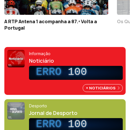
A RTP Antena 1 acompanha a 87.ª Volta a
Os Qu
Portugal
Informação
Noticiário
ERRO
100
+ NOTICIÁRIOS
Desporto
Jornal de Desporto
ERRO
100