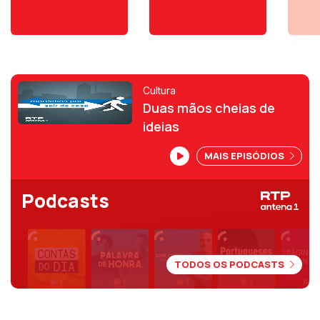
Cultura
Duas mãos cheias de
ideias
MAIS EPISÓDIOS
Podcasts
TODOS OS PODCASTS