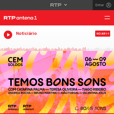
Entrar
Noticiário
NO AR