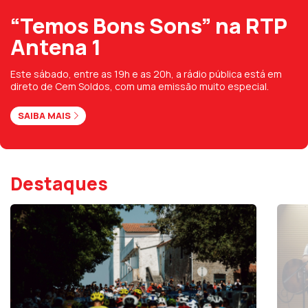
“Temos Bons Sons” na RTP
Antena 1
Este sábado, entre as 19h e as 20h, a rádio pública está em
direto de Cem Soldos, com uma emissão muito especial.
SAIBA MAIS
Destaques