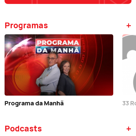
+
Programas
Programa da Manhã
33 R
+
Podcasts