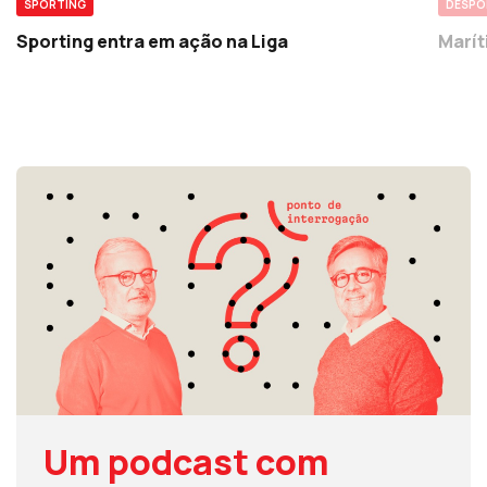
SPORTING
DESP
Sporting entra em ação na Liga
Marít
Um podcast com