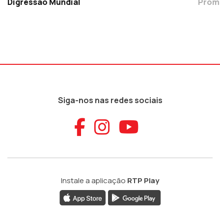
Digressão Mundial
Prom
Siga-nos nas redes sociais
Aceder ao Faceb
Aceder ao Ins
Aceder ao
Instale a aplicação
RTP Play