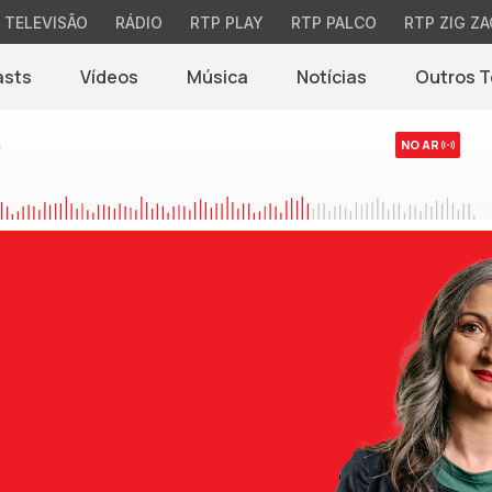
TELEVISÃO
RÁDIO
RTP PLAY
RTP PALCO
RTP ZIG ZA
asts
Vídeos
Música
Notícias
Outros 
(abre em nova jane
s
NO AR