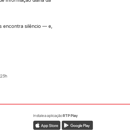
de informação diária da
s encontra silêncio — e,
 23h
Instale a aplicação
RTP Play
book da RTP Antena 1
nstagram da RTP Antena 1
ao YouTube da RTP Antena 1