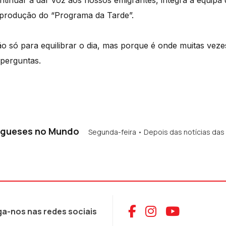
tinuar a dar voz aos nossos emigrantes, integra a equipa 
 produção do “Programa da Tarde”.
ão só para equilibrar o dia, mas porque é onde muitas veze
 perguntas.
ugueses no Mundo
Segunda-feira • Depois das notícias das
Aceder ao Face
Aceder ao I
Aceder 
ga-nos nas redes sociais