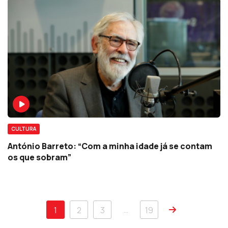
CULTURA
António Barreto: “Com a minha idade já se contam
os que sobram”
…
1
2
3
19