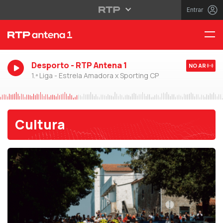
Entrar
Desporto - RTP Antena 1
NO AR
1.ª Liga - Estrela Amadora x Sporting CP
Cultura