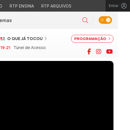
G
RTP ENSINA
RTP ARQUIVOS
Entrar
Alternar tema
Temas
la)
Pesquisar
O QUE JÁ TOCOU
PROGRAMAÇÃO
19:21
Túnel de Acesso
Facebook
Instagram
YouTu