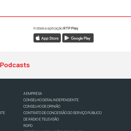
Instale a aplicação
RTP Play
book da RTP Antena 1
nstagram da RTP Antena 1
ao YouTube da RTP Antena 1
Podcasts
A EMPRESA
CONSELHO GERAL INDEPENDENTE
CONSELHO DE OPINIÃO
NTE
CONTRATO DE CONCESSÃO DO SERVIÇO PÚBLICO
DE RÁDIO E TELEVISÃO
RGPD