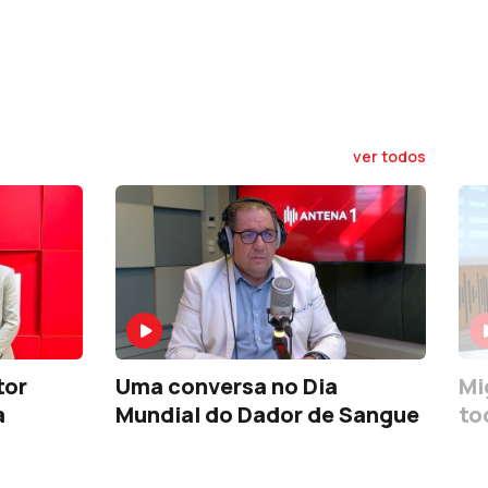
ver todos
tor
Uma conversa no Dia
Mi
a
Mundial do Dador de Sangue
to