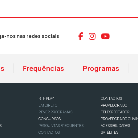
Aceder ao Face
Aceder ao I
Aceder 
ga-nos nas redes sociais
os
Frequências
Programas
RTP PLAY
CONTACTOS
EM DIRETO
PROVEDORA DO
REVER PROGRAMAS
TELESPECTADOR
CONCURSOS
PROVEDORA DO OUVI
S
PERGUNTAS FREQUENTES
ACESSIBILIDADES
CONTACTOS
SATÉLITES