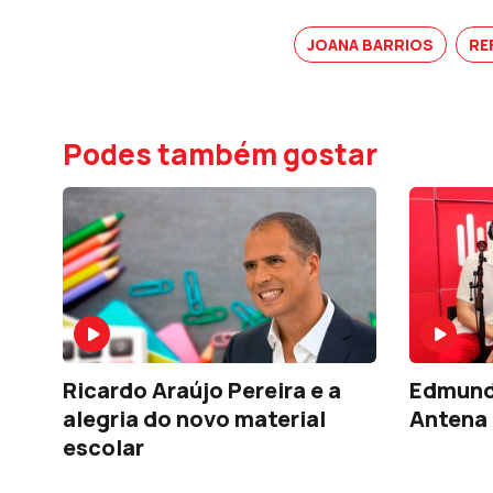
JOANA BARRIOS
RE
Podes também gostar
Ricardo Araújo Pereira e a
Edmundo
alegria do novo material
Antena 
escolar