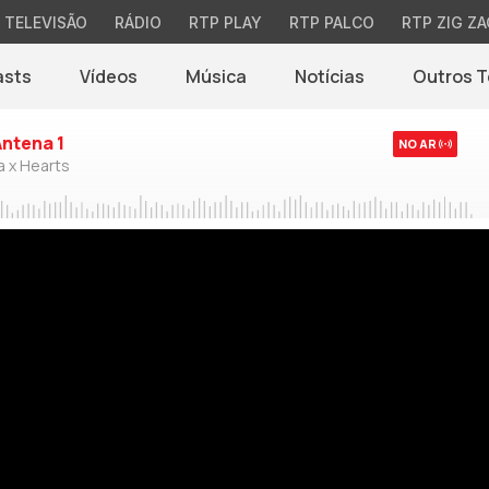
TELEVISÃO
RÁDIO
RTP PLAY
RTP PALCO
RTP ZIG ZA
asts
Vídeos
Música
Notícias
Outros 
(abre em nova jane
Antena 1
NO AR
a x Hearts