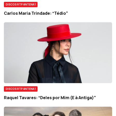
DISCOS RTP ANTENA 1
Carlos Maria Trindade: “Tédio”
DISCOS RTP ANTENA 1
Raquel Tavares: “Deles por Mim (E à Antiga)”