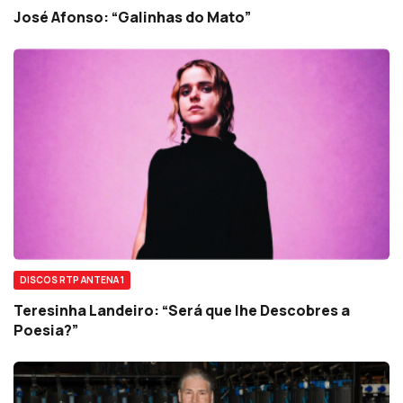
José Afonso: “Galinhas do Mato”
DISCOS RTP ANTENA 1
Teresinha Landeiro: “Será que lhe Descobres a
Poesia?”