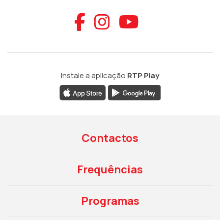
Aceder ao Faceb
Aceder ao Ins
Aceder ao
Instale a aplicação
RTP Play
Contactos
Frequências
Programas