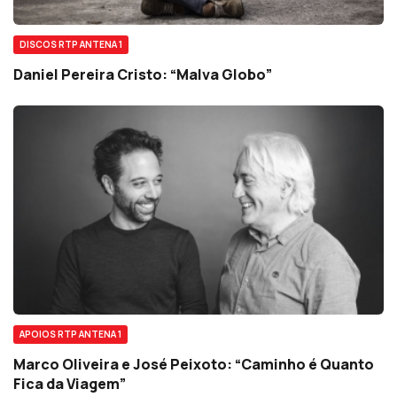
DISCOS RTP ANTENA 1
Daniel Pereira Cristo: “Malva Globo”
APOIOS RTP ANTENA 1
Marco Oliveira e José Peixoto: “Caminho é Quanto
Fica da Viagem”