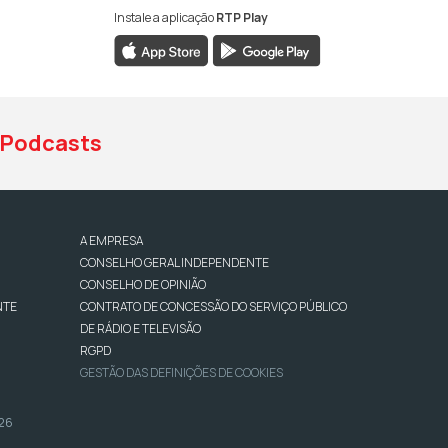
Instale a aplicação
RTP Play
book da RTP Antena 1
nstagram da RTP Antena 1
ao YouTube da RTP Antena 1
Podcasts
A EMPRESA
CONSELHO GERAL INDEPENDENTE
CONSELHO DE OPINIÃO
NTE
CONTRATO DE CONCESSÃO DO SERVIÇO PÚBLICO
DE RÁDIO E TELEVISÃO
RGPD
GESTÃO DAS DEFINIÇÕES DE COOKIES
026