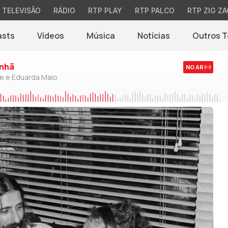
TELEVISÃO
RÁDIO
RTP PLAY
RTP PALCO
RTP ZIG ZA
asts
Vídeos
Música
Notícias
Outros 
(abre em nova jane
nhã
NO AR
de e Eduarda Maio