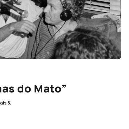
has do Mato”
is 5.