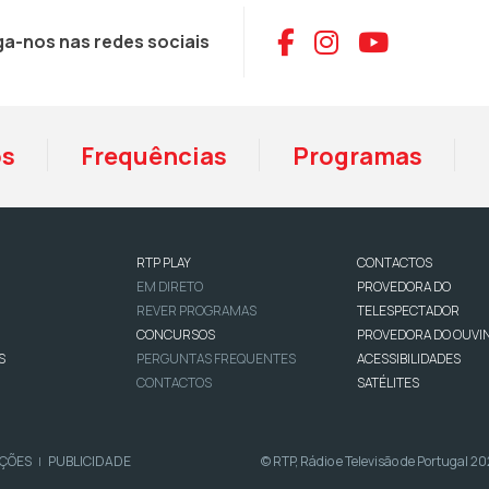
Aceder ao Face
Aceder ao I
Aceder 
ga-nos nas redes sociais
os
Frequências
Programas
RTP PLAY
CONTACTOS
EM DIRETO
PROVEDORA DO
REVER PROGRAMAS
TELESPECTADOR
CONCURSOS
PROVEDORA DO OUVI
S
PERGUNTAS FREQUENTES
ACESSIBILIDADES
CONTACTOS
SATÉLITES
IÇÕES
PUBLICIDADE
© RTP, Rádio e Televisão de Portugal 2
|