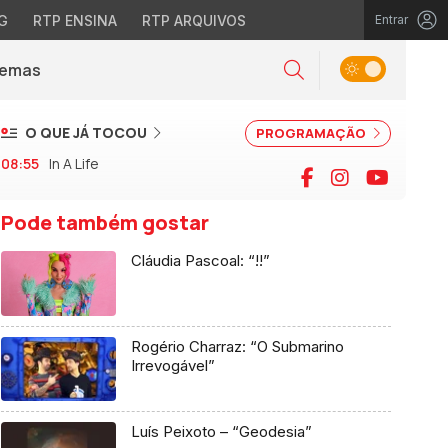
G
RTP ENSINA
RTP ARQUIVOS
Entrar
Alternar tema
Temas
la)
Pesquisar
O QUE JÁ TOCOU
PROGRAMAÇÃO
08:55
In A Life
Facebook
Instagram
YouTu
Pode também gostar
Cláudia Pascoal: “!!”
Rogério Charraz: “O Submarino
Irrevogável”
Luís Peixoto – “Geodesia”