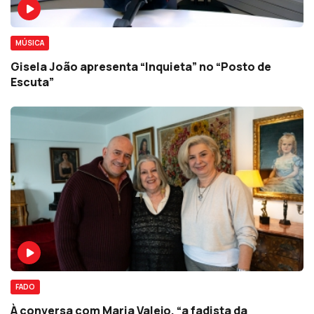
MÚSICA
Gisela João apresenta “Inquieta” no “Posto de
Escuta”
FADO
À conversa com Maria Valejo, “a fadista da