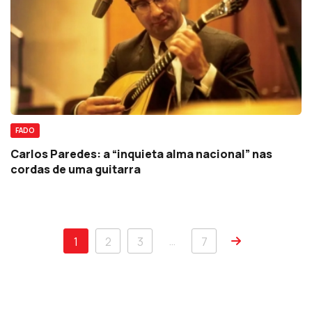
FADO
Carlos Paredes: a “inquieta alma nacional” nas
cordas de uma guitarra
…
1
2
3
7