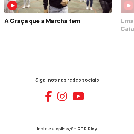
A Graça que a Marcha tem
Uma 
Cai
Siga-nos nas redes sociais
Aceder ao Faceb
Aceder ao Ins
Aceder ao
Instale a aplicação
RTP Play