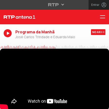
Entrar
Programa da Manhã
NO AR
José Carlos Trindade e Eduarda Maio