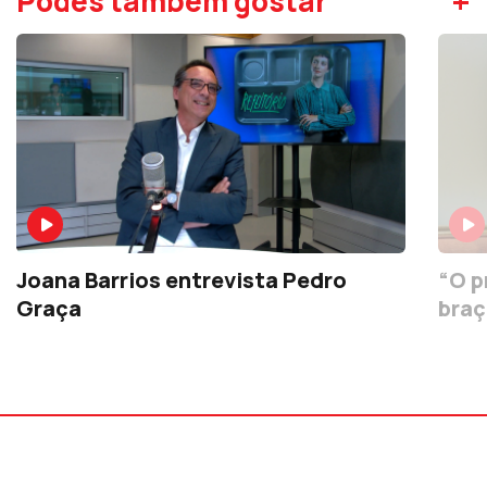
+
Podes também gostar
Joana Barrios entrevista Pedro
“O p
Graça
braç