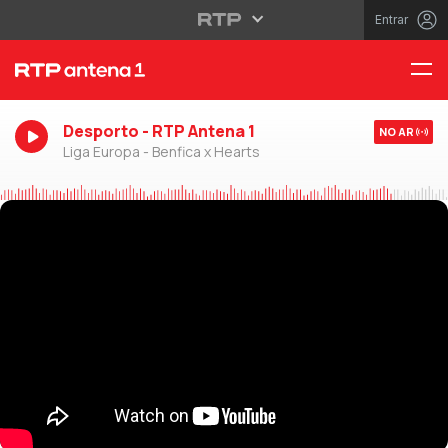
Entrar
Desporto - RTP Antena 1
NO AR
Liga Europa - Benfica x Hearts