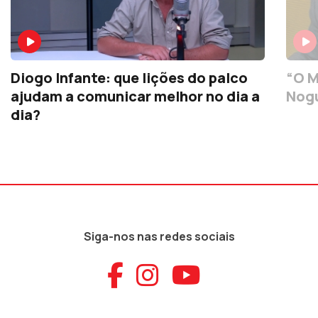
Diogo Infante: que lições do palco
“O M
ajudam a comunicar melhor no dia a
Nogu
dia?
Siga-nos nas redes sociais
Aceder ao Faceb
Aceder ao Ins
Aceder ao