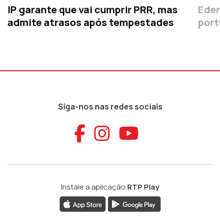
IP garante que vai cumprir PRR, mas
Eder
admite atrasos após tempestades
port
Siga-nos nas redes sociais
Aceder ao Faceb
Aceder ao Ins
Aceder ao
Instale a aplicação
RTP Play