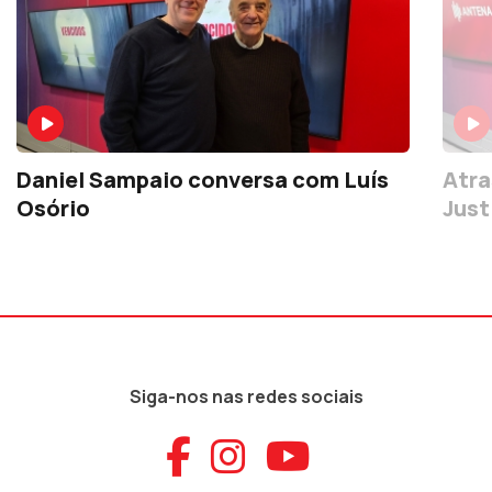
Daniel Sampaio conversa com Luís
Atra
Osório
Just
Siga-nos nas redes sociais
Aceder ao Faceb
Aceder ao Ins
Aceder ao