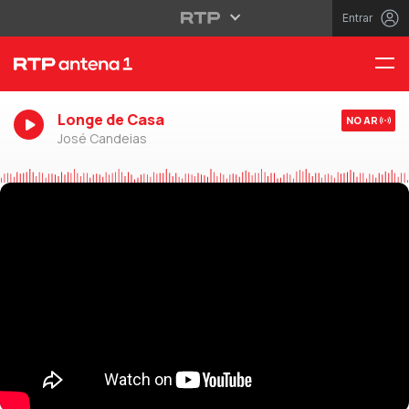
Entrar
Longe de Casa
NO AR
José Candeias