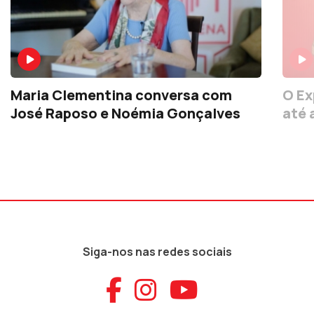
Maria Clementina conversa com
O Ex
José Raposo e Noémia Gonçalves
até
Siga-nos nas redes sociais
Aceder ao Faceb
Aceder ao Ins
Aceder ao