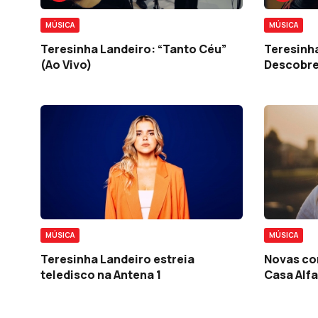
MÚSICA
MÚSICA
Teresinha Landeiro: “Tanto Céu”
Teresinha
(Ao Vivo)
Descobres
MÚSICA
MÚSICA
Teresinha Landeiro estreia
Novas co
teledisco na Antena 1
Casa Alf