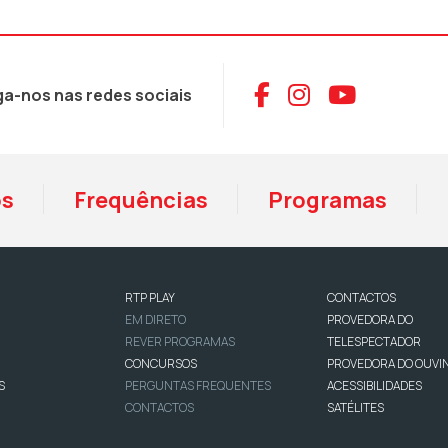
Aceder ao Face
Aceder ao I
Aceder 
ga-nos nas redes sociais
os
Frequências
Programas
RTP PLAY
CONTACTOS
EM DIRETO
PROVEDORA DO
REVER PROGRAMAS
TELESPECTADOR
CONCURSOS
PROVEDORA DO OUVI
S
PERGUNTAS FREQUENTES
ACESSIBILIDADES
CONTACTOS
SATÉLITES