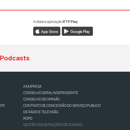
Instale a aplicação
RTP Play
book da RTP Antena 1
nstagram da RTP Antena 1
ao YouTube da RTP Antena 1
Podcasts
A EMPRESA
CONSELHO GERAL INDEPENDENTE
CONSELHO DE OPINIÃO
NTE
CONTRATO DE CONCESSÃO DO SERVIÇO PÚBLICO
DE RÁDIO E TELEVISÃO
RGPD
GESTÃO DAS DEFINIÇÕES DE COOKIES