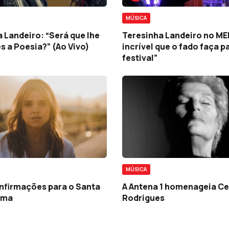
MÚSICA
 Landeiro: “Será que lhe
Teresinha Landeiro no MED
 a Poesia?” (Ao Vivo)
incrível que o fado faça p
festival”
MÚSICA
nfirmações para o Santa
A Antena 1 homenageia Ce
ama
Rodrigues