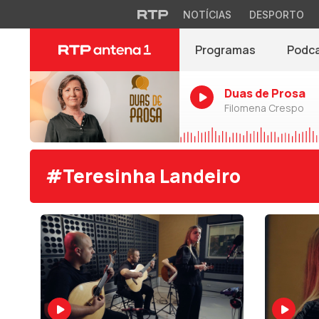
NOTÍCIAS
DESPORTO
Programas
Podc
Duas de Prosa
Filomena Crespo
#Teresinha Landeiro