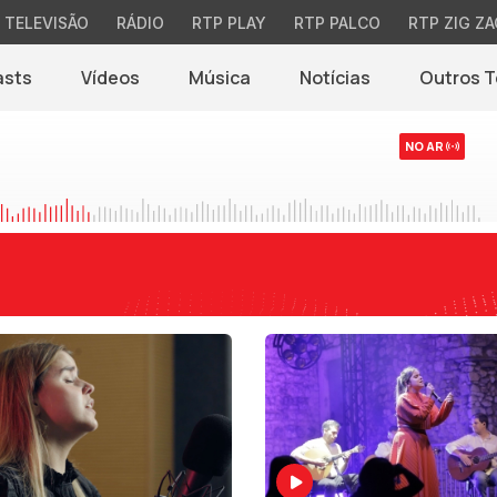
TELEVISÃO
RÁDIO
RTP PLAY
RTP PALCO
RTP ZIG ZA
asts
Vídeos
Música
Notícias
Outros 
(abre em nova jane
NO AR