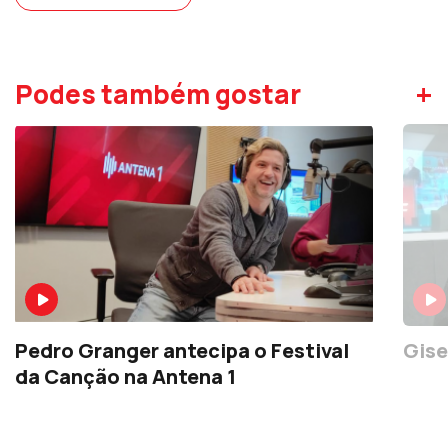
+
Podes também gostar
Pedro Granger antecipa o Festival
Gise
da Canção na Antena 1