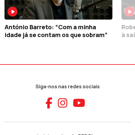
António Barreto: “Com a minha
Robe
idade já se contam os que sobram”
à sa
Siga-nos nas redes sociais
Aceder ao Faceb
Aceder ao Ins
Aceder ao