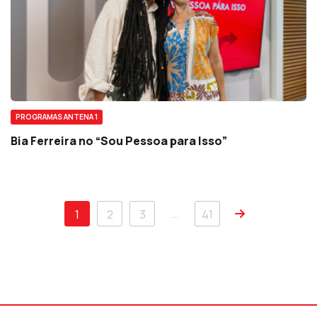
PROGRAMAS ANTENA 1
Bia Ferreira no “Sou Pessoa para Isso”
…
1
2
3
41