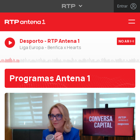
Entrar
Desporto - RTP Antena 1
NO AR
Liga Europa - Benfica x Hearts
Programas Antena 1