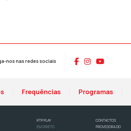
Aceder ao Face
Aceder ao I
Aceder 
ga-nos nas redes sociais
os
Frequências
Programas
RTP PLAY
CONTACTOS
EM DIRETO
PROVEDORA DO