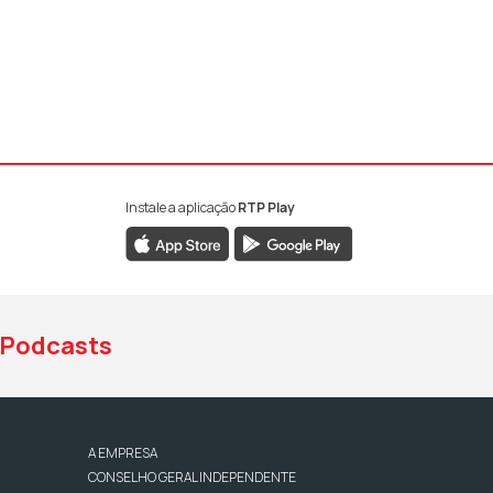
Instale a aplicação
RTP Play
book da RTP Antena 1
nstagram da RTP Antena 1
ao YouTube da RTP Antena 1
Podcasts
A EMPRESA
CONSELHO GERAL INDEPENDENTE