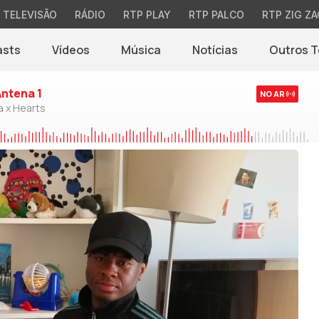
TELEVISÃO
RÁDIO
RTP PLAY
RTP PALCO
RTP ZIG ZA
asts
Vídeos
Música
Notícias
Outros 
(abre em nova jane
Antena 1
NO AR
a x Hearts