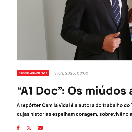
3 jun, 2025, 00:00
PROGRAMAS ANTENA 1
“A1 Doc”: Os miúdos 
A repórter Camila Vidal é a autora do trabalho d
cujas histórias espelham coragem, sobrevivênci