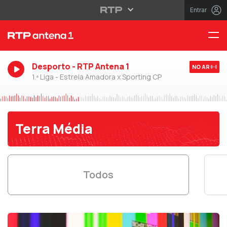
Entrar
Desporto - RTP Antena 1
NO AR
1.ª Liga - Estrela Amadora x Sporting CP
Terra Média
Todos