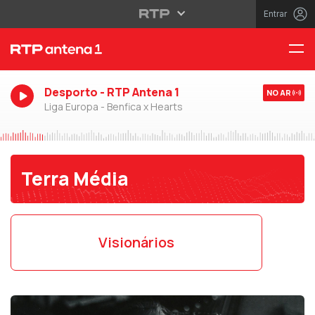
Entrar
Desporto - RTP Antena 1
NO AR
Liga Europa - Benfica x Hearts
Terra Média
Visionários