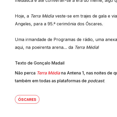
mediática e até converter-se à era do meme, algo 
Hoje, a
Terra Média
veste-se em trajes de gala e vi
Angeles, para a 95.ª cerimónia dos Óscares.
Uma irmandade de Programas de rádio, uma anexaç
aqui, na poeirenta arena… da
Terra Média
!
Texto de Gonçalo Madail
Não perca
Terra Média
na Antena 1, nas noites de q
também em todas as plataformas de
podcast
.
ÓSCARES