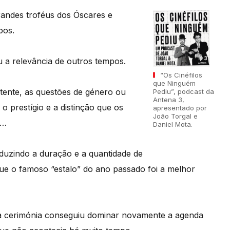
randes troféus dos Óscares e
pos.
 a relevância de outros tempos.
“Os Cinéfilos
que Ninguém
stente, as questões de género ou
Pediu”, podcast da
Antena 3,
 o prestígio e a distinção que os
apresentado por
João Torgal e
s…
Daniel Mota.
duzindo a duração e a quantidade de
e o famoso “estalo” do ano passado foi a melhor
), a cerimónia conseguiu dominar novamente a agenda