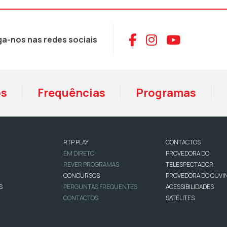
Aceder ao Face
Aceder ao I
Aceder 
ga-nos nas redes sociais
os
Frequências
Programas
RTP PLAY
CONTACTOS
EM DIRETO
PROVEDORA DO
REVER PROGRAMAS
TELESPECTADOR
CONCURSOS
PROVEDORA DO OUVI
S
PERGUNTAS FREQUENTES
ACESSIBILIDADES
CONTACTOS
SATÉLITES