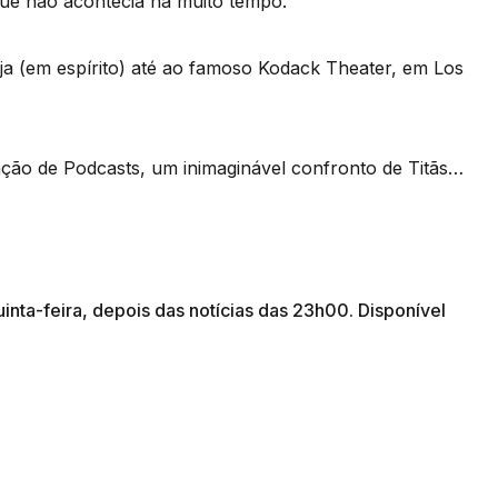
que não acontecia há muito tempo.
aja (em espírito) até ao famoso Kodack Theater, em Los
ão de Podcasts, um inimaginável confronto de Titãs…
uinta-feira, depois das notícias das 23h00. Disponível