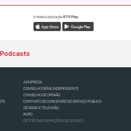
Instale a aplicação
RTP Play
book da RTP Antena 1
nstagram da RTP Antena 1
ao YouTube da RTP Antena 1
Podcasts
A EMPRESA
CONSELHO GERAL INDEPENDENTE
CONSELHO DE OPINIÃO
NTE
CONTRATO DE CONCESSÃO DO SERVIÇO PÚBLICO
DE RÁDIO E TELEVISÃO
RGPD
GESTÃO DAS DEFINIÇÕES DE COOKIES