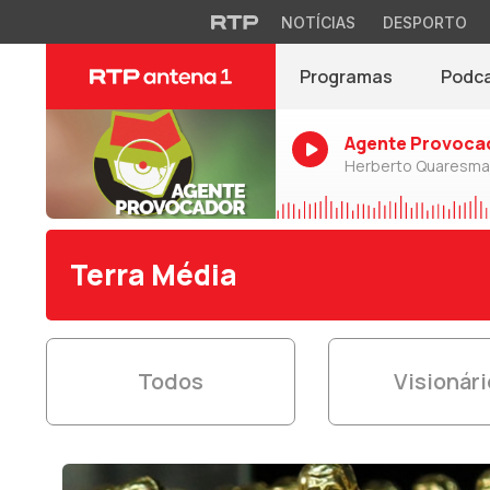
NOTÍCIAS
DESPORTO
Programas
Podc
Agente Provoca
Herberto Quaresma
Terra Média
Todos
Visionár