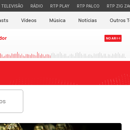
TELEVISÃO
RÁDIO
RTP PLAY
RTP PALCO
RTP ZIG ZA
asts
Vídeos
Música
Notícias
Outros 
(abre em nova jane
dor
NO AR
ios