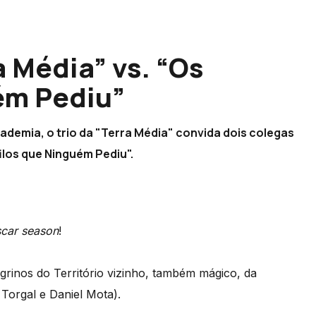
 Média” vs. “Os
ém Pediu”
demia, o trio da "Terra Média" convida dois colegas
ilos que Ninguém Pediu".
car season
!
rinos do Território vizinho, também mágico, da
Torgal e Daniel Mota).