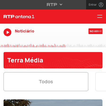
Entrar
Noticiário
NO AR
Terra Média
Todos