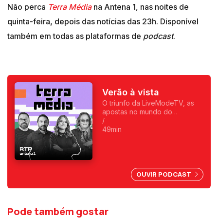
Não perca
Terra Média
na Antena 1, nas noites de
quinta-feira, depois das notícias das 23h. Disponível
também em todas as plataformas de
podcast
.
Verão à vista
O triunfo da LiveModeTV, as
apostas no mundo do
entretenimento, e uma miríade
/
de recomendações para este
49min
verão.
OUVIR PODCAST
Pode também gostar