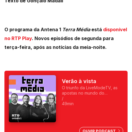
Texto de Gonçalo Madaíl
O programa da Antena 1
Terra Média
está
disponível
no RTP Play
. Novos episódios de segunda para
terça-feira, após as notícias da meia-noite.
Verão à vista
O triunfo da LiveModeTV, as
apostas no mundo do
entretenimento, e uma miríade
/
de recomendações para este
49min
verão.
OUVIR PODCAST