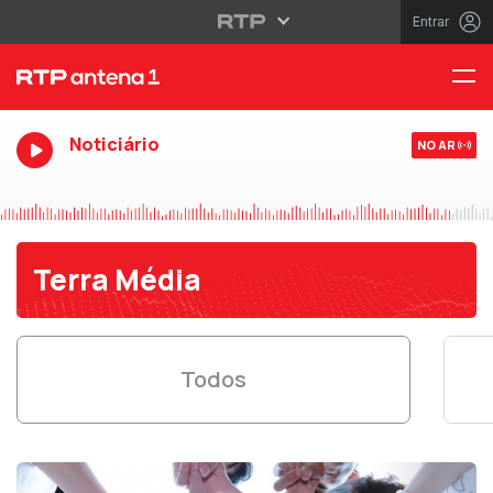
Entrar
Noticiário
NO AR
Terra Média
Todos