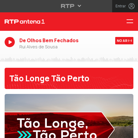
Entrar
De Olhos Bem Fechados
NO AR
Rui Alves de Sousa
Tão Longe Tão Perto