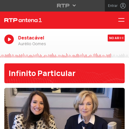
Entrar
Destacável
NO AR
Aurélio Gomes
Infinito Particular