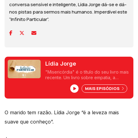
conversa sensível e inteligente, Lídia Jorge dá-se e dá-
nos pistas para sermos mais humanos. Imperdível este
“Infinito Particular”.
Lídia Jorge
"Misericórdia" é o título do seu livro mais
recente. Um livro sobre empatia, a
história que a mãe da autora lhe pediu
MAIS EPISÓDIOS
que escrevesse.
O marido tem razão. Lídia Jorge “é a leveza mais
suave que conheço”.