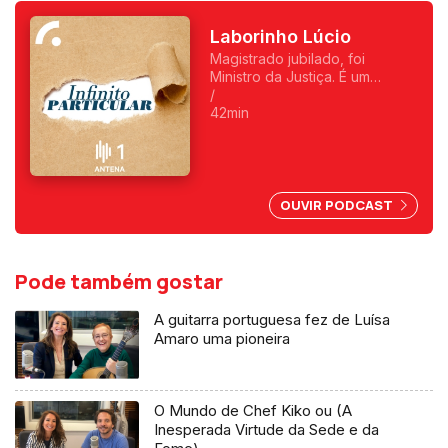
Laborinho Lúcio
Magistrado jubilado, foi
Ministro da Justiça. É um
homem de causas, com uma
/
apurada sensibilidade artística,
42min
filosófica e sociológica.
Melómano assumido. E foi até
guarda-redes...
OUVIR PODCAST
Pode também gostar
A guitarra portuguesa fez de Luísa
Amaro uma pioneira
O Mundo de Chef Kiko ou (A
Inesperada Virtude da Sede e da