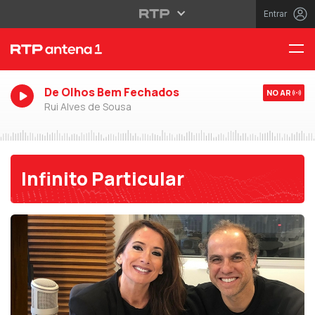
Entrar
De Olhos Bem Fechados
NO AR
Rui Alves de Sousa
Infinito Particular