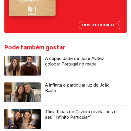
filosófica e sociológica.
Melómano assumido. E foi até
guarda-redes...
OUVIR PODCAST
Pode também gostar
A capacidade de José Avillez
colocar Portugal no mapa
A infinita e particular luz de João
Baião
Tânia Ribas de Oliveira revela-nos o
seu “Infinito Particular”