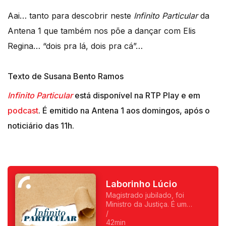
Aai… tanto para descobrir neste
Infinito Particular
da
Antena 1 que também nos põe a dançar com Elis
Regina… “dois pra lá, dois pra cá”…
Texto de Susana Bento Ramos
Infinito Particular
está disponível na RTP Play e em
podcast
. É emitido na Antena 1 aos domingos, após o
noticiário das 11h.
Laborinho Lúcio
Magistrado jubilado, foi
Ministro da Justiça. É um
homem de causas, com uma
/
apurada sensibilidade artística,
42min