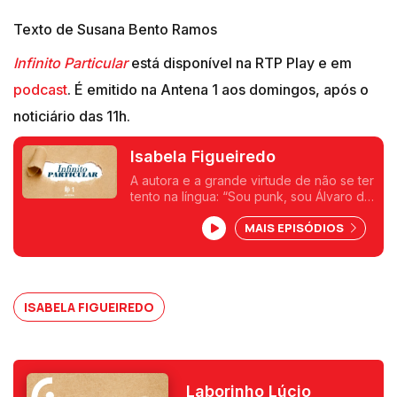
Texto de Susana Bento Ramos
Infinito Particular
está disponível na RTP Play e em
podcast
. É emitido na Antena 1 aos domingos, após o
noticiário das 11h.
Isabela Figueiredo
A autora e a grande virtude de não se ter
tento na língua: “Sou punk, sou Álvaro de
Campos”.
MAIS EPISÓDIOS
ISABELA FIGUEIREDO
Laborinho Lúcio