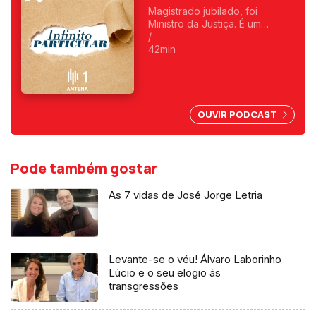
Magistrado jubilado, foi
Ministro da Justiça. É um
homem de causas, com uma
/
apurada sensibilidade artística,
42min
filosófica e sociológica.
Melómano assumido. E foi até
guarda-redes...
OUVIR PODCAST
Pode também gostar
As 7 vidas de José Jorge Letria
Levante-se o véu! Álvaro Laborinho
Lúcio e o seu elogio às
transgressões