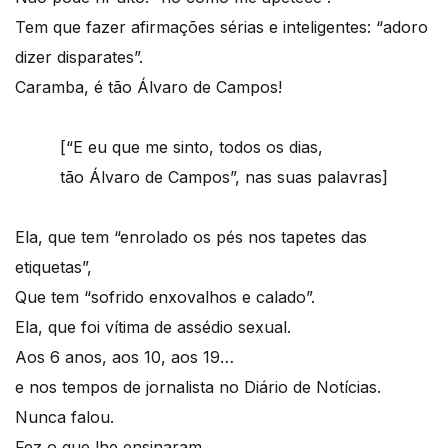
Tem que fazer afirmações sérias e inteligentes: “adoro
dizer disparates”.
Caramba, é tão Álvaro de Campos!
‎‎‎‎‏‏‎ ‎‏‏‎ ‎‏‏‎ ‎‏‏‎ ‎‏‏‎ ‎‏‏‎ ‎‏‏‎ ‎‏‏‎ ‎‏‏‎ ‎[“E eu que me sinto, todos os dias,
‎‎‎‎‏‏‎ ‎‏‏‎ ‎‏‏‎ ‎‏‏‎ ‎‏‏‎ ‎‏‏‎ ‎‏‏‎ ‎‏‏‎ ‎‏‏‎ ‎tão Álvaro de Campos”, nas suas palavras]
Ela, que tem “enrolado os pés nos tapetes das
etiquetas”,
Que tem “sofrido enxovalhos e calado”.
Ela, que foi vítima de assédio sexual.
Aos 6 anos, aos 10, aos 19…
e nos tempos de jornalista no Diário de Notícias.
Nunca falou.
Fez o que lhe ensinaram,