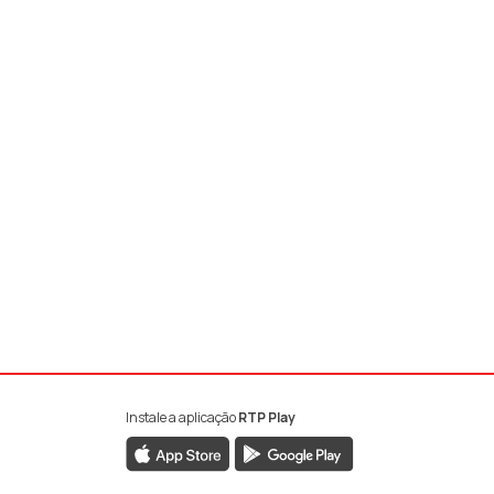
Instale a aplicação
RTP Play
book da RTP Antena 1
nstagram da RTP Antena 1
ao YouTube da RTP Antena 1