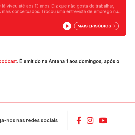
lá viveu até aos 13 anos. Diz que não gosta de trabalhar,
s mais conceituados. Trocou uma entrevista de emprego num
 Faz também vozes em filmes de animação.
MAIS EPISÓDIOS
podcast
. É emitido na Antena 1 aos domingos, após o
Aceder ao Face
Aceder ao I
Aceder 
ga-nos nas redes sociais