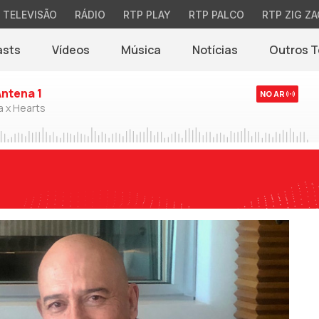
TELEVISÃO
RÁDIO
RTP PLAY
RTP PALCO
RTP ZIG ZA
asts
Vídeos
Música
Notícias
Outros 
(abre em nova jane
Antena 1
NO AR
a x Hearts