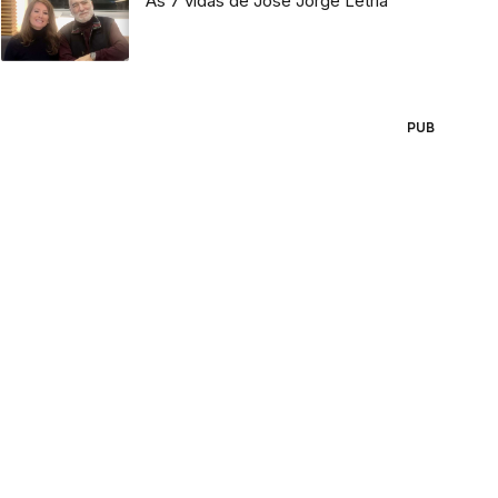
As 7 vidas de José Jorge Letria
PUB