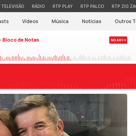
TELEVISÃO
RÁDIO
RTP PLAY
RTP PALCO
RTP ZIG ZA
asts
Vídeos
Música
Notícias
Outros 
(abre em nova jane
- Bloco de Notas
NO AR