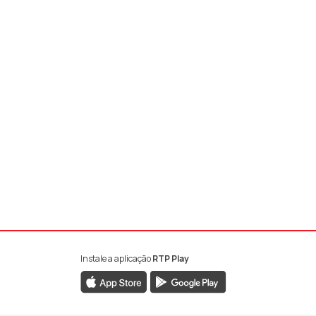
Instale a aplicação
RTP Play
book da RTP Antena 1
nstagram da RTP Antena 1
ao YouTube da RTP Antena 1