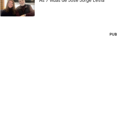
As 7 vidas de José Jorge Letria
PUB