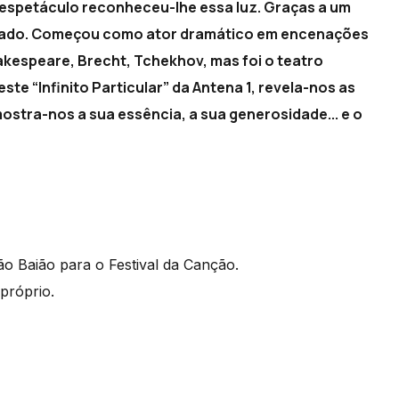
 espetáculo reconheceu-lhe essa luz. Graças a um
cetado. Começou como ator dramático em encenações
akespeare, Brecht, Tchekhov, mas foi o teatro
ste “Infinito Particular” da Antena 1, revela-nos as
mostra-nos a sua essência, a sua generosidade... e o
ão Baião para o Festival da Canção.
próprio.