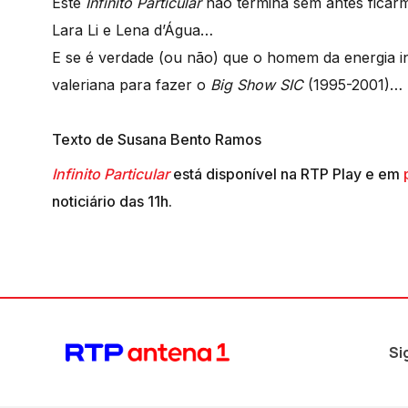
Este
Infinito Particular
não termina sem antes ficarm
Lara Li e Lena d’Água…
E se é verdade (ou não) que o homem da energia i
valeriana para fazer o
Big Show SIC
(1995-2001)…
Texto de Susana Bento Ramos
Infinito Particular
está disponível na RTP Play e em
noticiário das 11h.
Si