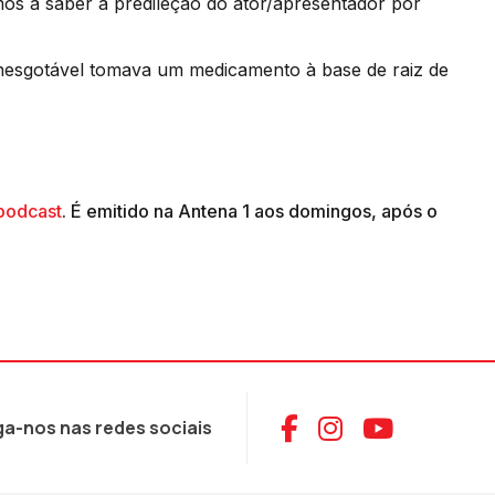
os a saber a predileção do ator/apresentador por
nesgotável tomava um medicamento à base de raiz de
podcast
. É emitido na Antena 1 aos domingos, após o
Aceder ao Face
Aceder ao I
Aceder 
ga-nos nas redes sociais