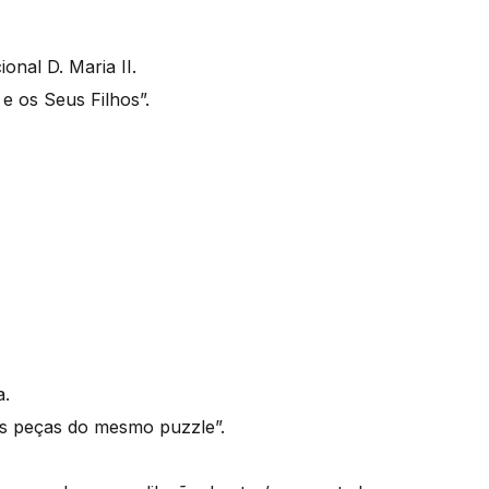
onal D. Maria II.
e os Seus Filhos”.
a.
as peças do mesmo puzzle”.