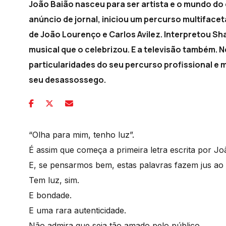
João Baião nasceu para ser artista e o mundo do
anúncio de jornal, iniciou um percurso multifa
de João Lourenço e Carlos Avilez. Interpretou Sh
musical que o celebrizou. E a televisão também. Ne
particularidades do seu percurso profissional e 
seu desassossego.
“Olha para mim, tenho luz”.
É assim que começa a primeira letra escrita por Jo
E, se pensarmos bem, estas palavras fazem jus ao 
Tem luz, sim.
E bondade.
E uma rara autenticidade.
Não admira que seja tão amado pelo público.