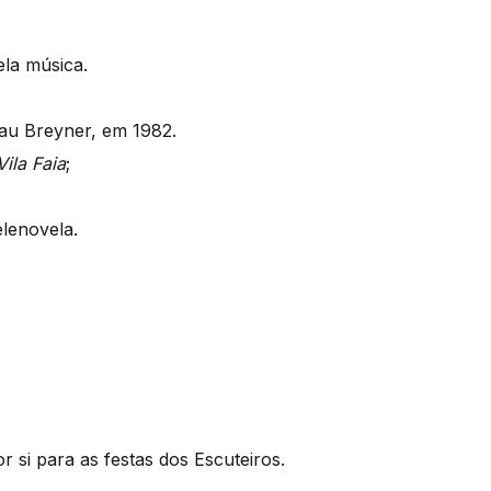
ela música.
lau Breyner, em 1982.
Vila Faia
;
elenovela.
 si para as festas dos Escuteiros.