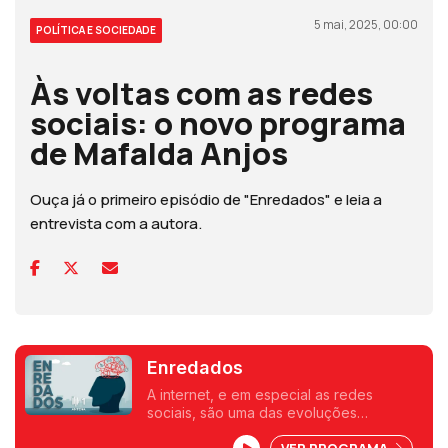
5 mai, 2025, 00:00
POLÍTICA E SOCIEDADE
Às voltas com as redes
sociais: o novo programa
de Mafalda Anjos
Ouça já o primeiro episódio de "Enredados" e leia a
entrevista com a autora.
Enredados
A internet, e em especial as redes
sociais, são uma das evoluções
tecnológicas mais disruptivas da história.
VER PROGRAMA