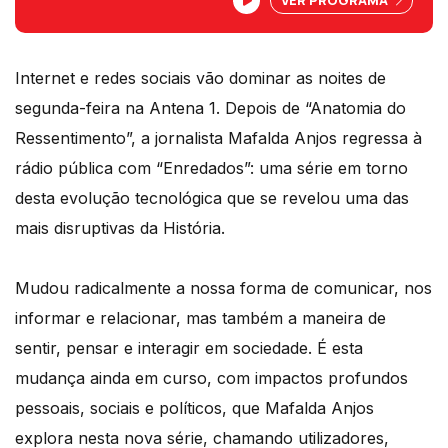
A jornalista Mafalda Anjos vai analisar as
redes sociais, ouvindo utilizadores,
especialistas e investigadores, para
perceber como elas estão a mudar o
mundo e quais as implicações para as
Internet e redes sociais vão dominar as noites de
nossas vidas, a democracia e a
segunda-feira na Antena 1. Depois de “Anatomia do
economia.
Ressentimento”, a jornalista Mafalda Anjos regressa à
rádio pública com “Enredados”: uma série em torno
desta evolução tecnológica que se revelou uma das
mais disruptivas da História.
Mudou radicalmente a nossa forma de comunicar, nos
informar e relacionar, mas também a maneira de
sentir, pensar e interagir em sociedade. É esta
mudança ainda em curso, com impactos profundos
pessoais, sociais e políticos, que Mafalda Anjos
explora nesta nova série, chamando utilizadores,