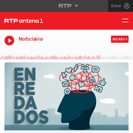
Entrar
Noticiário
NO AR