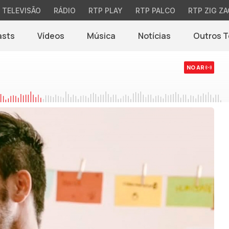
TELEVISÃO
RÁDIO
RTP PLAY
RTP PALCO
RTP ZIG ZA
asts
Vídeos
Música
Notícias
Outros 
(abre em nova jane
NO AR