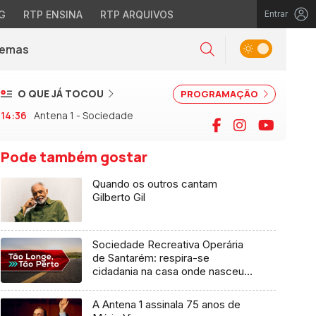
G
RTP ENSINA
RTP ARQUIVOS
Entrar
Alternar tema
Temas
la)
Pesquisar
O QUE JÁ TOCOU
PROGRAMAÇÃO
14:36
Antena 1 - Sociedade
Facebook
Instagram
YouTu
Pode também gostar
Quando os outros cantam
Gilberto Gil
Sociedade Recreativa Operária
de Santarém: respira-se
cidadania na casa onde nasceu
Frei Luís de Sousa
A Antena 1 assinala 75 anos de