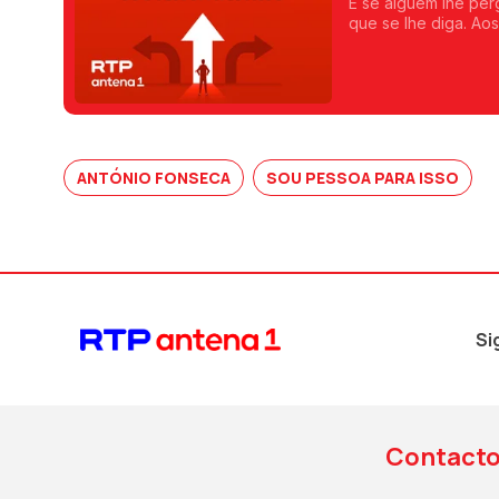
E se alguém lhe per
que se lhe diga. Ao
conversa onde pess
isso e para muito ma
outra viagem qualqu
ANTÓNIO FONSECA
SOU PESSOA PARA ISSO
Si
Contact