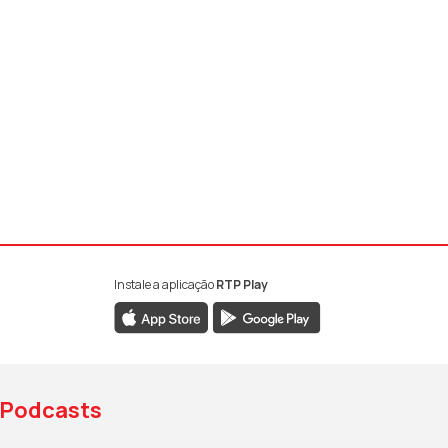
Instale a aplicação
RTP Play
book da RTP Antena 1
nstagram da RTP Antena 1
ao YouTube da RTP Antena 1
Podcasts