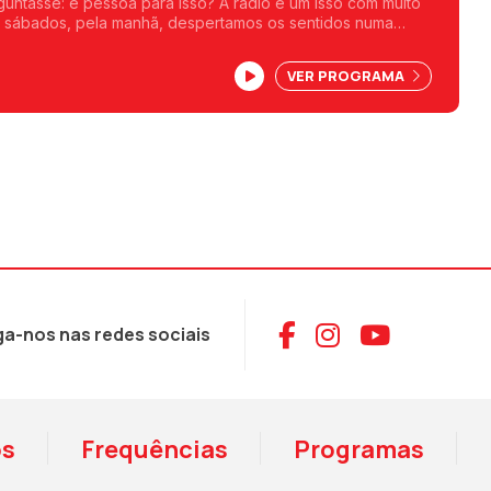
guntasse: é pessoa para isso? A rádio é um isso com muito
s sábados, pela manhã, despertamos os sentidos numa
oas mais ou menos conhecidas nos revelam que são para
is. Uma frase, uma ideia, um livro, um objeto, uma coleção, ou
VER PROGRAMA
er.
Aceder ao Face
Aceder ao I
Aceder 
ga-nos nas redes sociais
os
Frequências
Programas