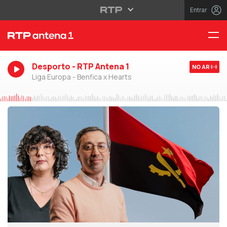
Entrar
Desporto - RTP Antena 1
NO AR
Liga Europa - Benfica x Hearts