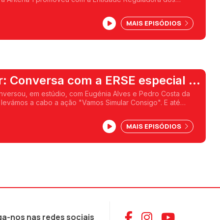
s a ação "Vamos Simular Consigo".
MAIS EPISÓDIOS
: Conversa com a ERSE especial -
nversou, em estúdio, com Eugénia Alves e Pedro Costa da
levámos a cabo a ação "Vamos Simular Consigo". E até
ouvintes.
MAIS EPISÓDIOS
Aceder ao Face
Aceder ao I
Aceder 
ga-nos nas redes sociais