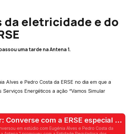
s da eletricidade e do
ERSE
passou uma tarde na Antena 1.
a Alves e Pedro Costa da ERSE no dia em que a
 Serviços Energéticos a ação “Vamos Simular
: Converse com a ERSE especial -
nversou em estúdio com Eugénia Alves e Pedro Costa da
 a Antena 1 promoveu com a Entidade Reguladora dos