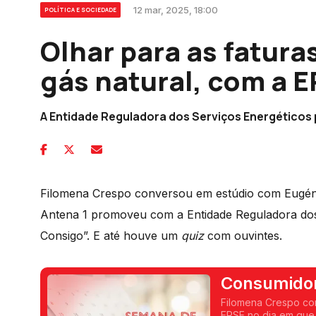
12 mar, 2025, 18:00
POLÍTICA E SOCIEDADE
Olhar para as fatura
gás natural, com a 
A Entidade Reguladora dos Serviços Energéticos 
Filomena Crespo conversou em estúdio com Eugéni
Antena 1 promoveu com a Entidade Reguladora dos
Consigo”. E até houve um
quiz
com ouvintes.
Consumidor
1ª parte
Filomena Crespo co
ERSE no dia em que