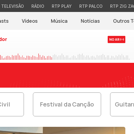
TELEVISÃO
RÁDIO
RTP PLAY
RTP PALCO
RTP ZIG ZA
asts
Vídeos
Música
Notícias
Outros 
(abre em nova jane
dor
NO AR
ivil
Festival da Canção
Guitar