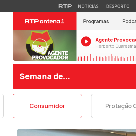
NOTÍCIAS
DESPORTO
Programas
Podc
Agente Provoca
Herberto Quaresma
Semana de...
Consumidor
Proteção C