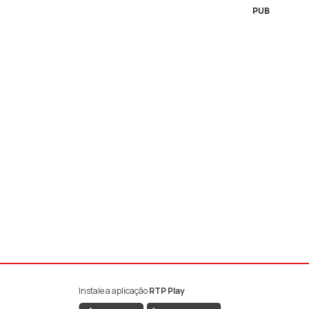
PUB
Instale a aplicação
RTP Play
book da RTP Antena 1
nstagram da RTP Antena 1
ao YouTube da RTP Antena 1