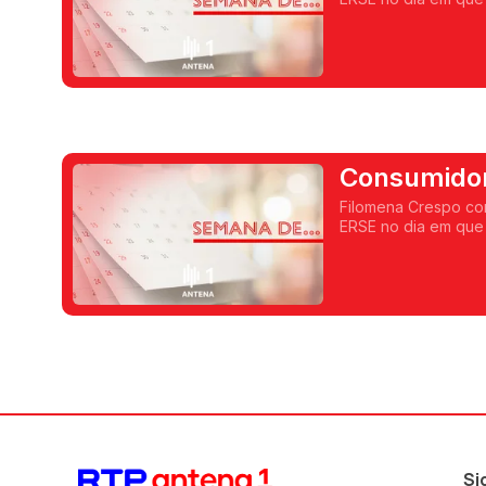
Serviços Energético
Consumidor
2ª parte
Filomena Crespo co
ERSE no dia em que 
houve um Quiz com 
Si