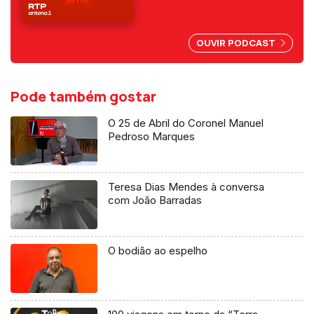
despedir do amigo Luís
Represas e aos 81 anos
confessa que aprender a ser
OUVIR PODCAST
velho é difícil.
Pode também gostar
O 25 de Abril do Coronel Manuel
Pedroso Marques
Teresa Dias Mendes à conversa
com João Barradas
O bodião ao espelho