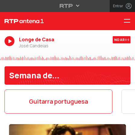
Entrar
Longe de Casa
NO AR
José Candeias
Semana de...
Guitarra portuguesa