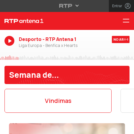
Entrar
Desporto - RTP Antena 1
NO AR
Liga Europa - Benfica x Hearts
Semana de...
Vindimas