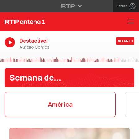
Entrar
Destacável
NO AR
Aurélio Gomes
Semana de...
América