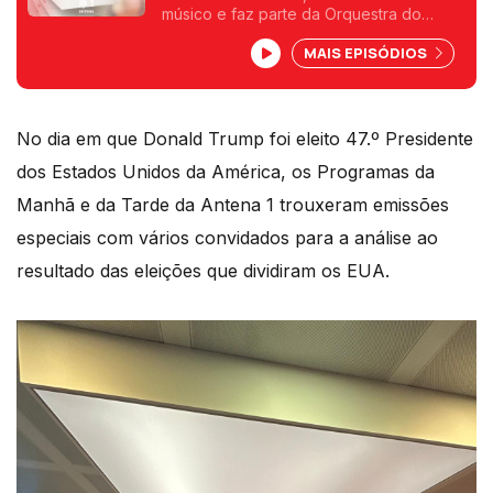
músico e faz parte da Orquestra do
Algarve
Algarve. Esteve na emissão especial do
MAIS EPISÓDIOS
Programa da Tarde sobre as eleições
americanas à conversa com o repórter
Mário Antunes.
No dia em que Donald Trump foi eleito 47.º Presidente
dos Estados Unidos da América, os Programas da
Manhã e da Tarde da Antena 1 trouxeram emissões
especiais com vários convidados para a análise ao
resultado das eleições que dividiram os EUA.