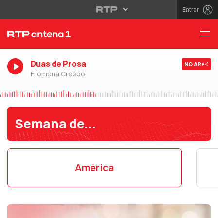
Entrar
Duas de Prosa
NO AR
Filomena Crespo
Semana de...
América