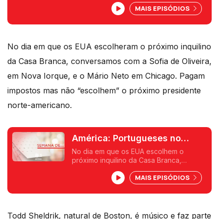
MAIS EPISÓDIOS
Pedro Miguel Ribeiro interrompeu um
treino dos Navigators e ficou a conhecer
quem gosta de jogar futebol com a mão.
No dia em que os EUA escolheram o próximo inquilino
da Casa Branca, conversamos com a Sofia de Oliveira,
em Nova Iorque, e o Mário Neto em Chicago. Pagam
impostos mas não “escolhem” o próximo presidente
norte-americano.
América: Portugueses no
Mundo especial EUA
No dia em que os EUA escolhem o
próximo inquilino da Casa Branca,
conversamos com a Sofia de Oliveira, em
MAIS EPISÓDIOS
Nova Iorque, e o Mário Neto em Chicago.
Pagam impostos mas não "escolhem" o
próximo presidente norte-americano.
Todd Sheldrik, natural de Boston, é músico e faz parte