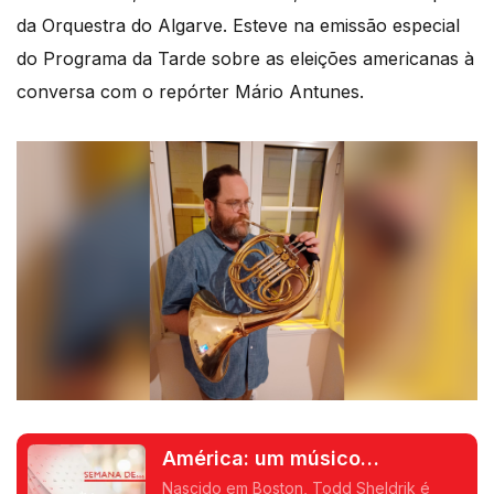
da Orquestra do Algarve. Esteve na emissão especial
do Programa da Tarde sobre as eleições americanas à
conversa com o repórter Mário Antunes.
América: um músico
americano na Orquestra do
Nascido em Boston, Todd Sheldrik é