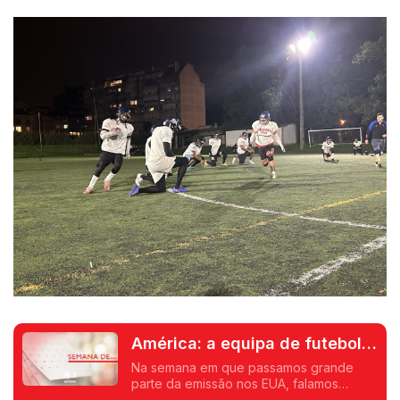
América: a equipa de futebol
americano Lisboa Navigators
Na semana em que passamos grande
parte da emissão nos EUA, falamos
também de influências americanas. O