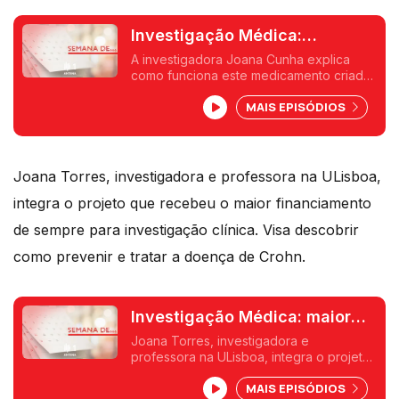
Investigação Médica:
medicamento inovador para
A investigadora Joana Cunha explica
como funciona este medicamento criado
artrite reumatóide
na Universidade do Minho que está já a
MAIS EPISÓDIOS
ser testado em doentes voluntários com
artrite reumatóide e que pode reduzir
número de tomas e efeitos adversos. No
Programa da Tarde.
Joana Torres, investigadora e professora na ULisboa,
integra o projeto que recebeu o maior financiamento
de sempre para investigação clínica. Visa descobrir
como prevenir e tratar a doença de Crohn.
Investigação Médica: maior
financiamento tem cientista
Joana Torres, investigadora e
professora na ULisboa, integra o projeto
portuguesa
que recebeu o maior financiamento de
MAIS EPISÓDIOS
sempre para investigação clínica. Visa