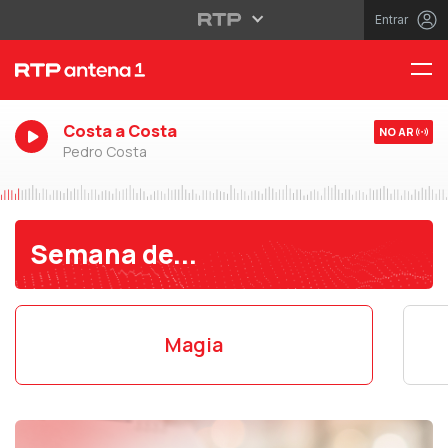
Entrar
Costa a Costa
NO AR
Pedro Costa
Semana de...
Magia