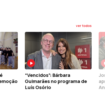
ver todos
 é
“Vencidos”: Bárbara
Jo
é emoção
Guimarães no programa de
ap
Luís Osório
An