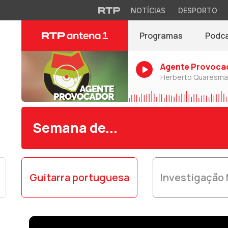
NOTÍCIAS
DESPORTO
Programas
Podc
Agente Provoca
Herberto Quaresma
Semana de...
Guitarra portuguesa
Investigação