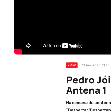
12 fev, 2025, 11:34
MÚSICA
Pedro Jó
Antena 1
Na semana do centenári
"Despertar/Despertare