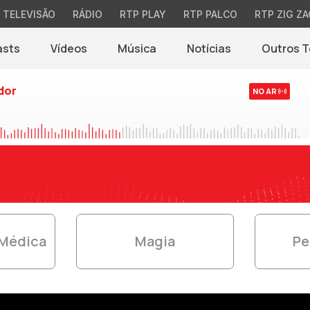
TELEVISÃO
RÁDIO
RTP PLAY
RTP PALCO
RTP ZIG ZA
asts
Vídeos
Música
Notícias
Outros 
(abre em nova jane
dor
NO AR
 Médica
Magia
Pe