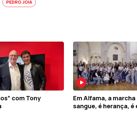
PEDRO JÓIA
dos” com Tony
Em Alfama, a marcha
a
sangue, é herança, 