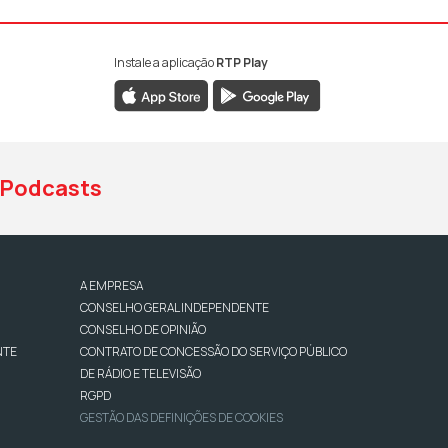
Instale a aplicação
RTP Play
book da RTP Antena 1
nstagram da RTP Antena 1
ao YouTube da RTP Antena 1
Podcasts
A EMPRESA
CONSELHO GERAL INDEPENDENTE
CONSELHO DE OPINIÃO
NTE
CONTRATO DE CONCESSÃO DO SERVIÇO PÚBLICO
DE RÁDIO E TELEVISÃO
RGPD
GESTÃO DAS DEFINIÇÕES DE COOKIES