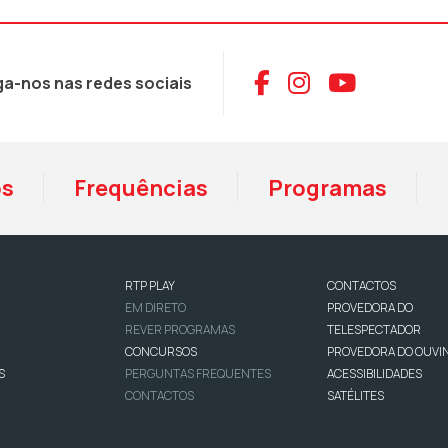
Aceder ao Face
Aceder ao I
Aceder 
ga-nos nas redes sociais
os
Frequências
Programas
RTP PLAY
CONTACTOS
EM DIRETO
PROVEDORA DO
REVER PROGRAMAS
TELESPECTADOR
CONCURSOS
PROVEDORA DO OUVI
S
PERGUNTAS FREQUENTES
ACESSIBILIDADES
CONTACTOS
SATÉLITES