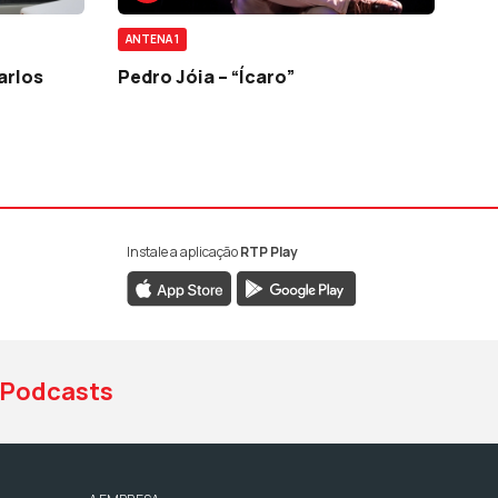
ANTENA 1
arlos
Pedro Jóia – “Ícaro”
Instale a aplicação
RTP Play
book da RTP Antena 1
nstagram da RTP Antena 1
ao YouTube da RTP Antena 1
Podcasts