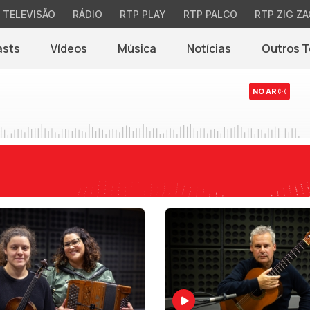
TELEVISÃO
RÁDIO
RTP PLAY
RTP PALCO
RTP ZIG ZA
asts
Vídeos
Música
Notícias
Outros 
(abre em nova jane
NO AR