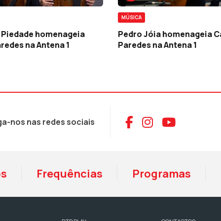
MÚSICA
a Piedade homenageia
Pedro Jóia homenageia C
redes na Antena 1
Paredes na Antena 1
Aceder ao Face
Aceder ao I
Aceder 
ga-nos nas redes sociais
os
Frequências
Programas