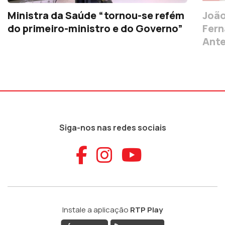
Ministra da Saúde “tornou-se refém
João
do primeiro-ministro e do Governo”
Fern
Ante
Siga-nos nas redes sociais
Aceder ao Faceb
Aceder ao Ins
Aceder ao
Instale a aplicação
RTP Play