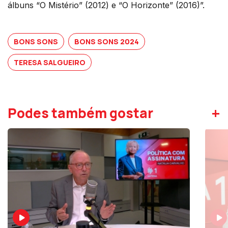
álbuns “O Mistério” (2012) e “O Horizonte” (2016)”.
BONS SONS
BONS SONS 2024
TERESA SALGUEIRO
+
Podes também gostar