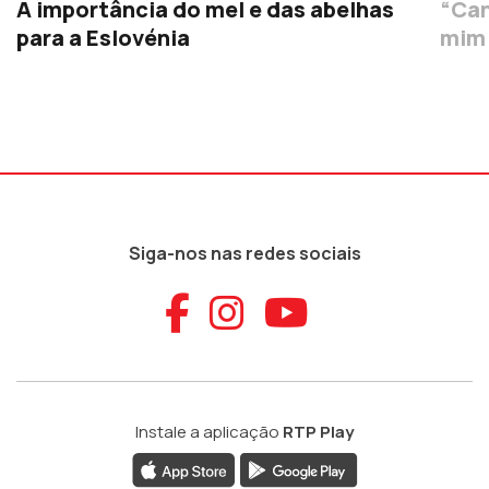
A importância do mel e das abelhas
“Can
para a Eslovénia
mim 
Siga-nos nas redes sociais
Aceder ao Faceb
Aceder ao Ins
Aceder ao
Instale a aplicação
RTP Play