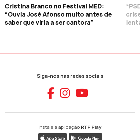
Cristina Branco no Festival MED:
“PSD
“Ouvia José Afonso muito antes de
cris
saber que viria a ser cantora”
lent
Siga-nos nas redes sociais
Aceder ao Faceb
Aceder ao Ins
Aceder ao
Instale a aplicação
RTP Play