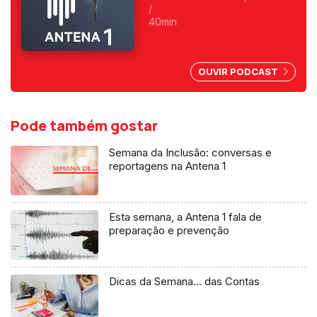
eleger o Presidente da
/
República, no dia 27 de Junho
40min
de 1976. Na transição, a
escolha manteve-se num
militar: General Ramalho Eanes.
OUVIR PODCAST
Pode também gostar
Semana da Inclusão: conversas e
reportagens na Antena 1
Esta semana, a Antena 1 fala de
preparação e prevenção
Dicas da Semana… das Contas