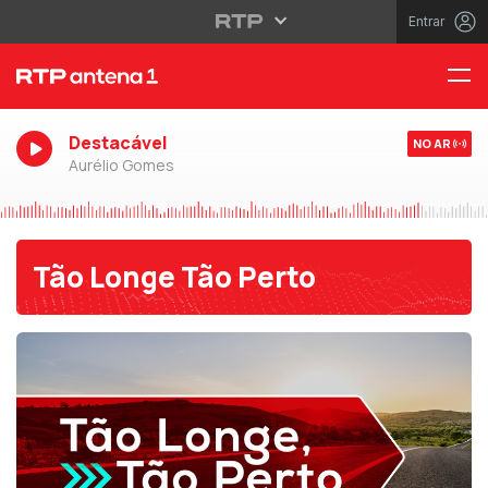
Entrar
Destacável
NO AR
Aurélio Gomes
Tão Longe Tão Perto