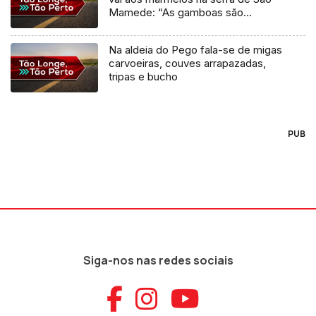
Mamede: “As gamboas são
maiores e embaçam menos”
Na aldeia do Pego fala-se de migas
carvoeiras, couves arrapazadas,
tripas e bucho
PUB
Siga-nos nas redes sociais
Aceder ao Faceb
Aceder ao Ins
Aceder ao