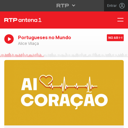
Entrar
Portugueses no Mundo
NO AR
Alice Vilaça