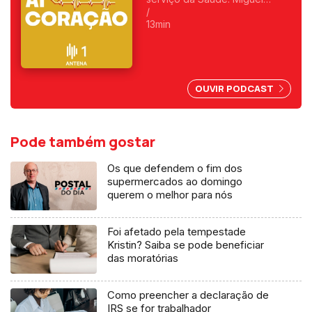
Soares conversa com o
/
especialista Espiga de
13min
Macedo.
OUVIR PODCAST
Pode também gostar
Os que defendem o fim dos
supermercados ao domingo
querem o melhor para nós
Foi afetado pela tempestade
Kristin? Saiba se pode beneficiar
das moratórias
Como preencher a declaração de
IRS se for trabalhador