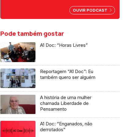
profissionais já sofreram assédio
moral e mais de metade foi alvo de
OUVIR PODCAST
assédio sexual. Reportagem de
Sandy Gageiro.
Pode também gostar
A1 Doc: “Horas Livres”
Reportagem “A1 Doc”: Eu
também quero ser alguém
A história de uma mulher
chamada Liberdade de
Pensamento
A1 Doc: “Enganados, não
derrotados”