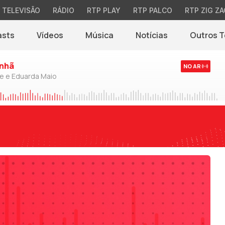
TELEVISÃO
RÁDIO
RTP PLAY
RTP PALCO
RTP ZIG ZA
asts
Vídeos
Música
Notícias
Outros 
(abre em nova jane
nhã
NO AR
de e Eduarda Maio