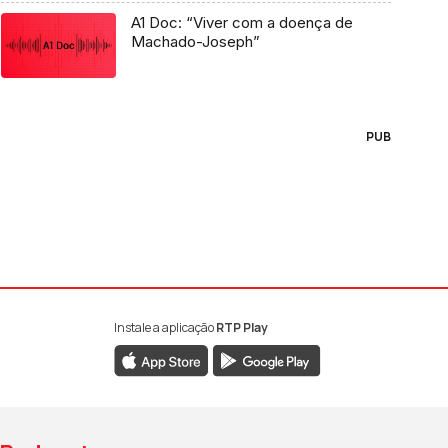
A1 Doc: “Viver com a doença de
Machado-Joseph”
PUB
Instale a aplicação
RTP Play
book da RTP Antena 1
nstagram da RTP Antena 1
ao YouTube da RTP Antena 1